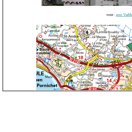
venir :
avec ViaMi