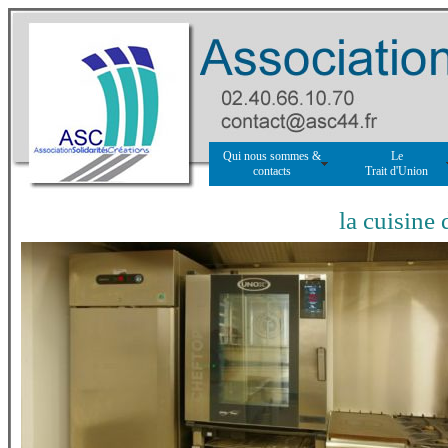
Qui nous sommes &
Le
contacts
Trait d'Union
la cuisine